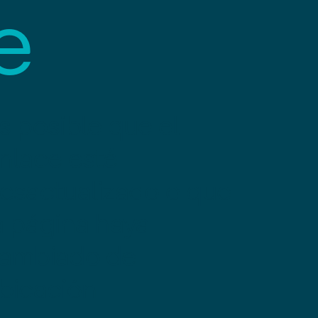
e
s posible que el
nlace esté
esactualizado o que
a página haya
ambiado de
bicación