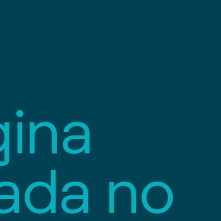
g
i
n
a
a
d
a
n
o