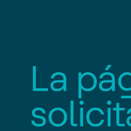
L
a
p
á
s
o
l
i
c
i
t