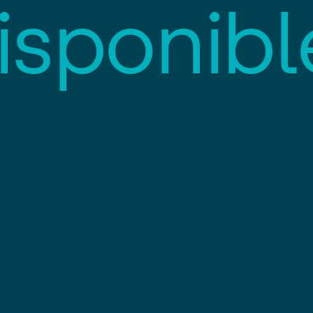
i
s
p
o
n
i
b
l
E
e
d
l
c
u