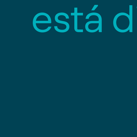
e
s
t
á
d