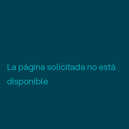
L
a
p
á
g
i
n
a
s
o
l
i
c
i
t
a
d
a
n
o
e
s
t
á
d
i
s
p
o
n
i
b
l
e
Es posible que el enlace esté
desactualizado o que la página