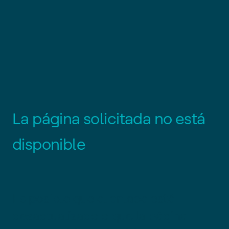
L
a
p
á
g
i
n
a
s
o
l
i
c
i
t
a
d
a
n
o
e
s
t
á
d
i
s
p
o
n
i
b
l
e
Es posible que el enlace esté
desactualizado o que la página